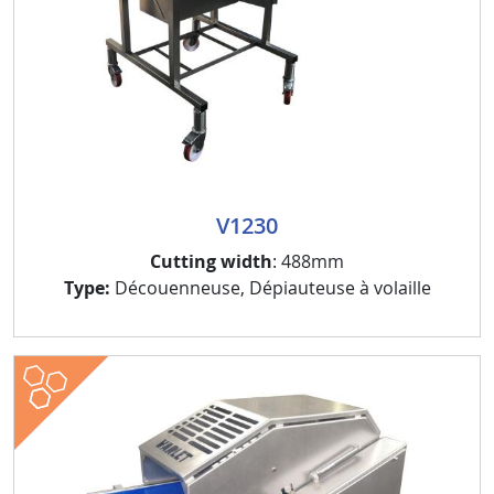
V1230
Cutting width
: 488mm
Type:
Découenneuse, Dépiauteuse à volaille
meat
poultry