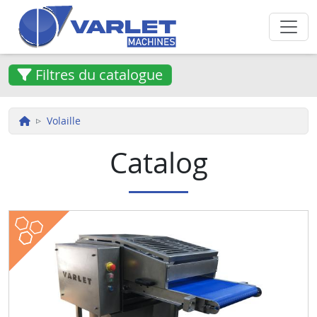
Aller au contenu principal
Filtres du catalogue
Volaille
Catalog
meat
poultry