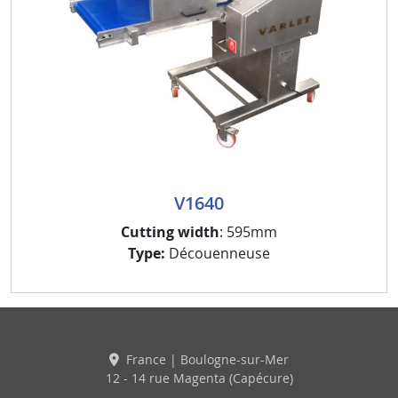
V1640
Cutting width
: 595mm
Type:
Découenneuse
France | Boulogne-sur-Mer
12 - 14 rue Magenta (Capécure)